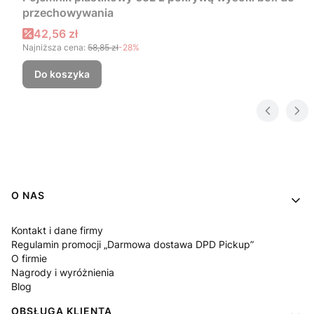
przechowywania
Cena promocyjna
42,56 zł
Najniższa cena:
58,85 zł
-28%
Do koszyka
Linki w stopce
O NAS
Kontakt i dane firmy
Regulamin promocji „Darmowa dostawa DPD Pickup”
O firmie
Nagrody i wyróżnienia
Blog
OBSŁUGA KLIENTA