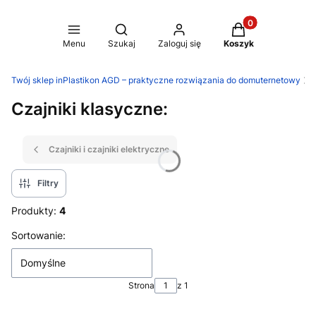
Produkty w koszy
Otwórz wyszukiwarkę
Menu
Szukaj
Zaloguj się
Koszyk
Twój sklep inPlastikon AGD – praktyczne rozwiązania do domuternetowy
A
Czajniki klasyczne:
Czajniki i czajniki elektryczne
Filtry
Produkty:
4
Lista produktów
Sortowanie:
Domyślne
Strona
z 1