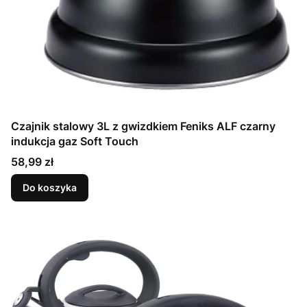
Czajnik stalowy 3L z gwizdkiem Feniks ALF czarny
indukcja gaz Soft Touch
Cena
58,99 zł
Do koszyka