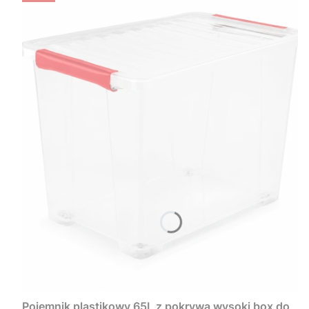
Pojemnik plastikowy 65L z pokrywą wysoki box do