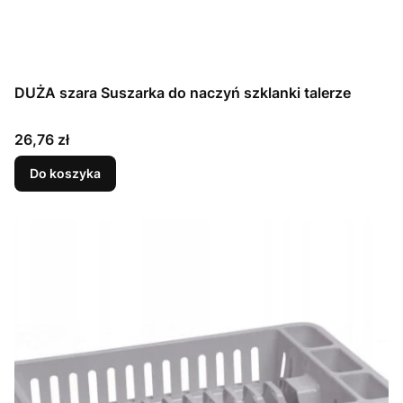
DUŻA szara Suszarka do naczyń szklanki talerze
Cena
26,76 zł
Do koszyka