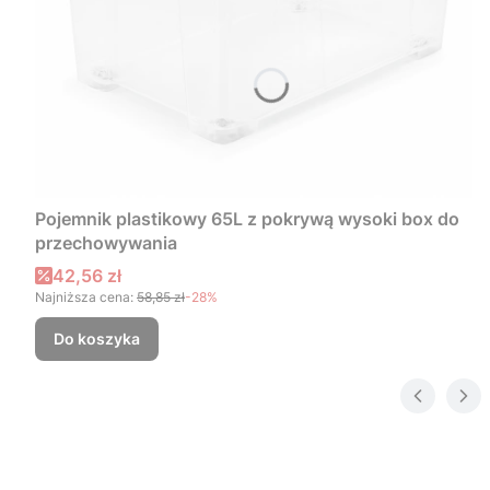
Pojemnik plastikowy 65L z pokrywą wysoki box do
przechowywania
Cena promocyjna
42,56 zł
Najniższa cena:
58,85 zł
-28%
Do koszyka