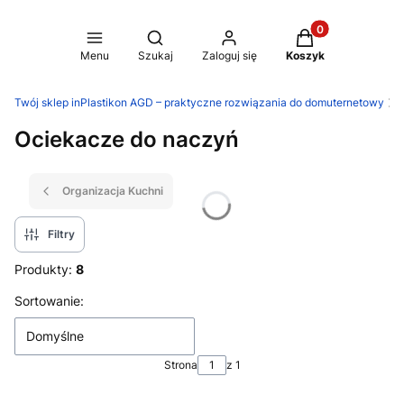
Produkty w koszy
Otwórz wyszukiwarkę
Menu
Szukaj
Zaloguj się
Koszyk
Twój sklep inPlastikon AGD – praktyczne rozwiązania do domuternetowy
A
Ociekacze do naczyń
Organizacja Kuchni
Filtry
Produkty:
8
Lista produktów
Sortowanie:
Domyślne
Strona
z 1