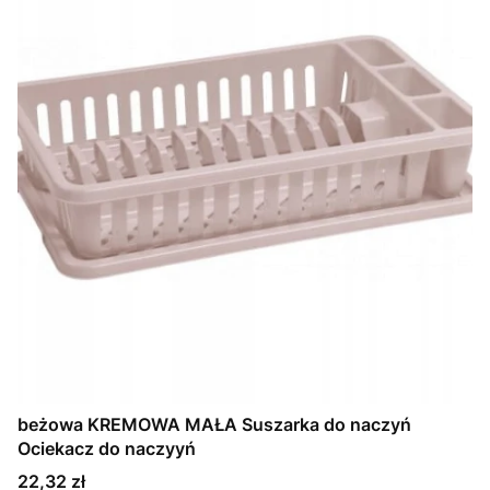
beżowa KREMOWA MAŁA Suszarka do naczyń
Ociekacz do naczyyń
Cena
22,32 zł