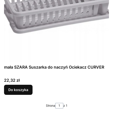
mała SZARA Suszarka do naczyń Ociekacz CURVER
Cena
22,32 zł
Do koszyka
Strona
z 1