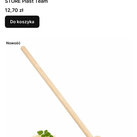
STORE Plast Team
Cena
12,70 zł
Do koszyka
Nowość