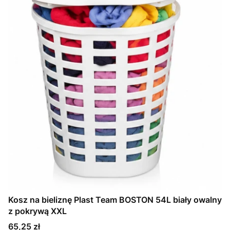
Kosz na bieliznę Plast Team BOSTON 54L biały owalny
z pokrywą XXL
Cena
65,25 zł