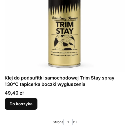
Klej do podsufitki samochodowej Trim Stay spray
130°C tapicerka boczki wygłuszenia
Cena
49,40 zł
Do koszyka
Strona
z 1