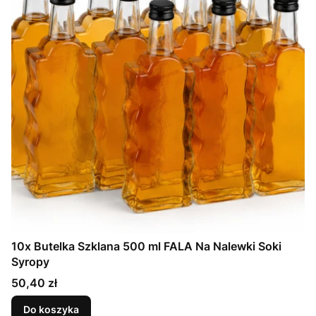
10x Butelka Szklana 500 ml FALA Na Nalewki Soki
Syropy
Cena
50,40 zł
Do koszyka