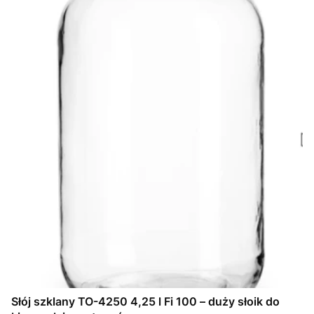
Słój szklany TO-4250 4,25 l Fi 100 – duży słoik do