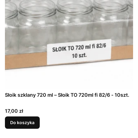
Słoik szklany 720 ml – Słoik TO 720ml fi 82/6 - 10szt.
Cena
17,00 zł
Do koszyka