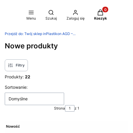
Produkty w koszy
Otwórz wyszukiwarkę
Menu
Szukaj
Zaloguj się
Koszyk
Przejdź do:
Twój sklep inPlastikon AGD – praktyczne rozwiązania do domuternetowy
Nowe produkty
Filtry
Produkty:
22
Lista produktów
Sortowanie:
Domyślne
Strona
z 1
Nowość