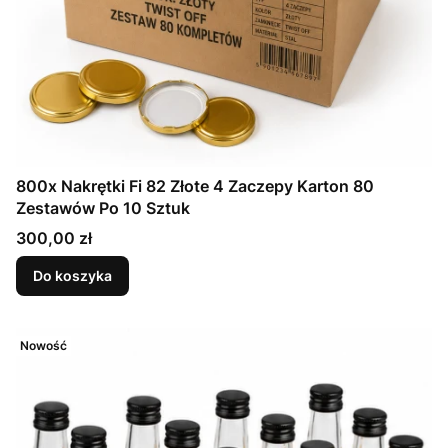
800x Nakrętki Fi 82 Złote 4 Zaczepy Karton 80
Zestawów Po 10 Sztuk
Cena
300,00 zł
Do koszyka
Nowość