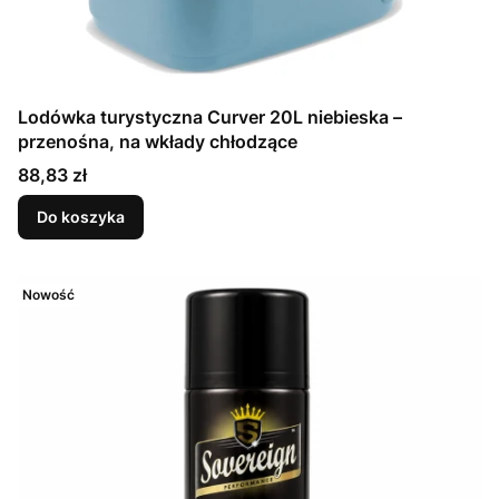
Lodówka turystyczna Curver 20L niebieska –
przenośna, na wkłady chłodzące
Cena
88,83 zł
Do koszyka
Nowość