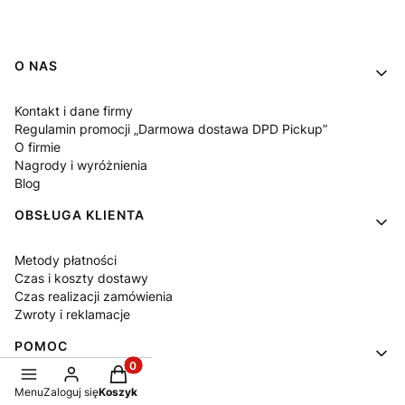
Linki w stopce
O NAS
Kontakt i dane firmy
Regulamin promocji „Darmowa dostawa DPD Pickup”
O firmie
Nagrody i wyróżnienia
Blog
OBSŁUGA KLIENTA
Metody płatności
Czas i koszty dostawy
Czas realizacji zamówienia
Zwroty i reklamacje
POMOC
Produkty w koszyku: 0. Zobacz szczegóły
Jak kupować?
Menu
Zaloguj się
Koszyk