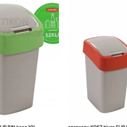
FLIP BIN kosz 10L
czerwony KOSZ biuro FLIP 