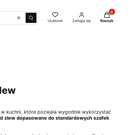
Produkty w kos
Wyczyść
Szukaj
Ulubione
Zaloguj się
Koszyk
zlew
 w kuchni, które pozwala wygodnie wykorzystać
d zlew dopasowane do standardowych szafek