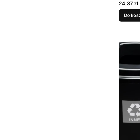
Cena
24,37 zł
Do kos