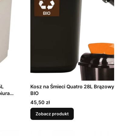
5L
Kosz na Śmieci Quatro 28L Brązowy
iura
BIO
Cena
45,50 zł
Zobacz produkt