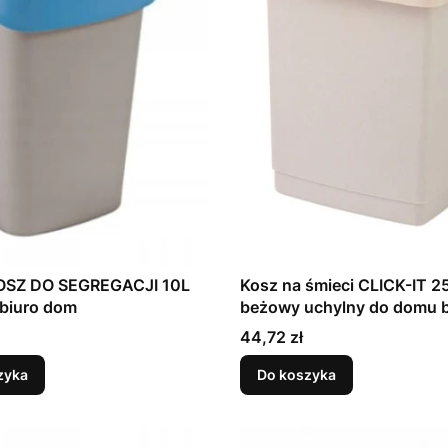
KOSZ DO SEGREGACJI 10L
Kosz na śmieci CLICK-IT 2
 biuro dom
beżowy uchylny do domu b
kuchni łazienki
Cena
44,72 zł
zyka
Do koszyka