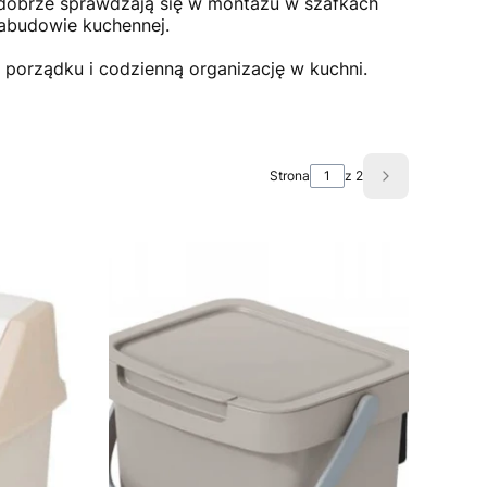
j dobrze sprawdzają się w montażu w szafkach
budowie kuchennej.
e porządku i codzienną organizację w kuchni.
Strona
z 2
Następne pro