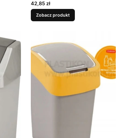
Cena
42,85 zł
Zobacz produkt