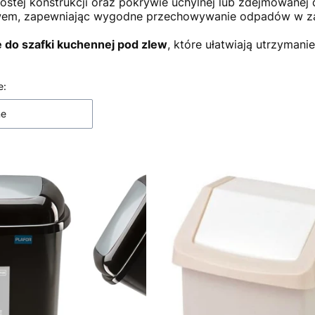
rostej konstrukcji oraz pokrywie uchylnej lub zdejmowane
wem, zapewniając wygodne przechowywanie odpadów w za
 do szafki kuchennej pod zlew
, które ułatwiają utrzymani
 produktów
e:
ne