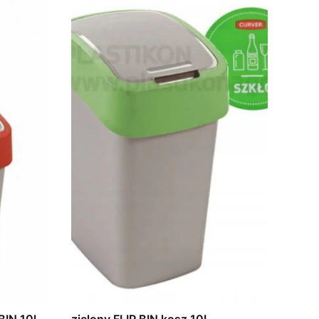
BIN 10l
zielony FLIP BIN kosz 10L