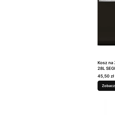
Kosz na
28L SE
Cena
45,50 zł
Zobacz