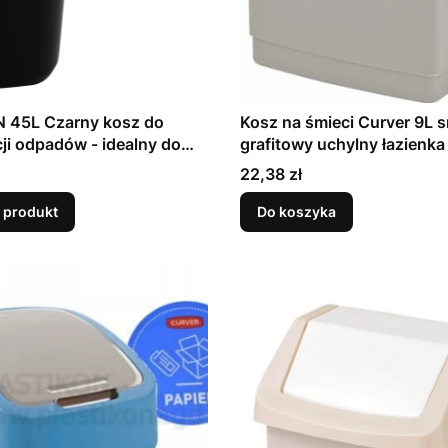
N 45L Czarny kosz do
Kosz na śmieci Curver 9L s
ji odpadów - idealny do
grafitowy uchylny łazienka
gu
kuchnia
Cena
22,38 zł
 produkt
Do koszyka