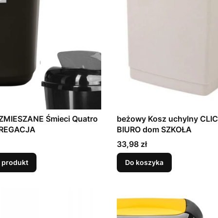
 ZMIESZANE Śmieci Quatro
beżowy Kosz uchylny CLICK
GREGACJA
BIURO dom SZKOŁA
Cena
33,98 zł
 produkt
Do koszyka