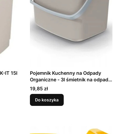
-IT 15l
Pojemnik Kuchenny na Odpady
Organiczne - 3l śmietnik na odpady
bio
Cena
19,85 zł
Do koszyka