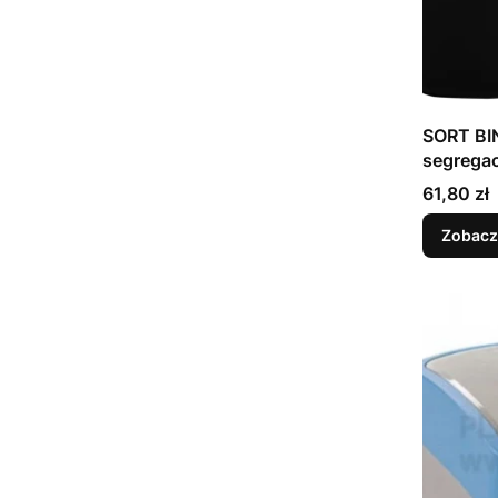
SORT BI
segregac
recyklin
Cena
61,80 zł
Zobacz