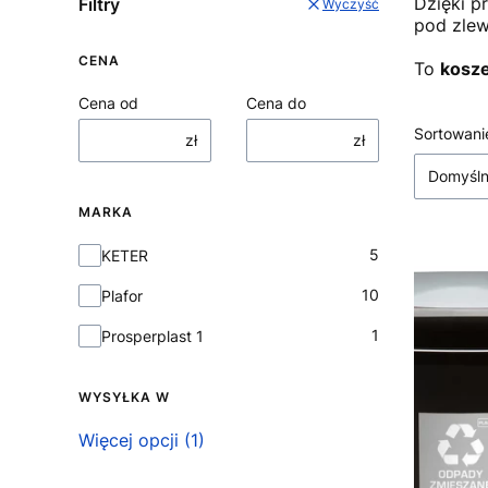
Dzięki p
Filtry
Wyczyść
pod zle
CENA
To
kosze
Cena od
Cena do
Lista
Sortowani
zł
zł
Domyśl
MARKA
Marka
5
KETER
10
Plafor
1
Prosperplast 1
WYSYŁKA W
Wysyłka w
Więcej opcji (1)