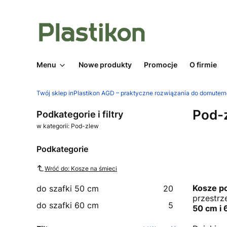
Menu
Nowe produkty
Promocje
O firmie
Twój sklep inPlastikon AGD – praktyczne rozwiązania do domuter
Pod-
Podkategorie i filtry
w kategorii: Pod-zlew
Podkategorie
Wróć do: Kosze na śmieci
Kosze p
do szafki 50 cm
20
przestrz
do szafki 60 cm
5
50 cm i 