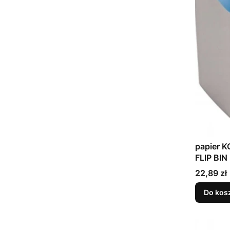
papier 
FLIP BIN
Cena
22,89 zł
Do kos