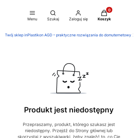
Produkty w koszy
Otwórz wyszukiwarkę
Menu
Szukaj
Zaloguj się
Koszyk
Twój sklep inPlastikon AGD – praktyczne rozwiązania do domuternetowy
A
Produkt jest niedostępny
Przepraszamy, produkt, którego szukasz jest
niedostępny. Przejdź do Strony głównej lub
skorzystaj z wyszukiwarki, żeby znaleźć to, co Cię