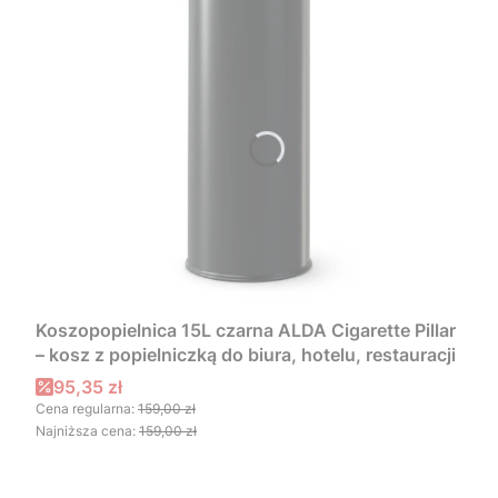
Koszopopielnica 15L czarna ALDA Cigarette Pillar
– kosz z popielniczką do biura, hotelu, restauracji
Cena promocyjna
95,35 zł
Cena regularna:
159,00 zł
Najniższa cena:
159,00 zł